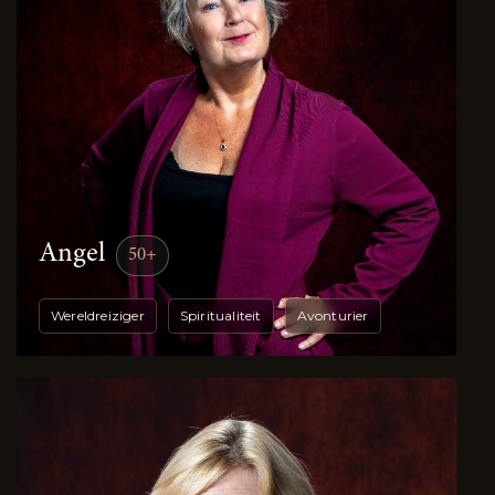
Angel
50+
Wereldreiziger
Spiritualiteit
Avonturier