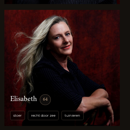
Elisabeth
64
stoer
recht door zee
tuinieren