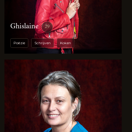
Ghislaine
29
Poëzie
Schrijven
Koken