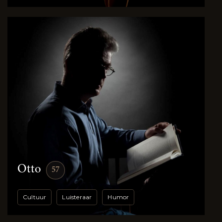
Otto
57
Cultuur
Luisteraar
Humor