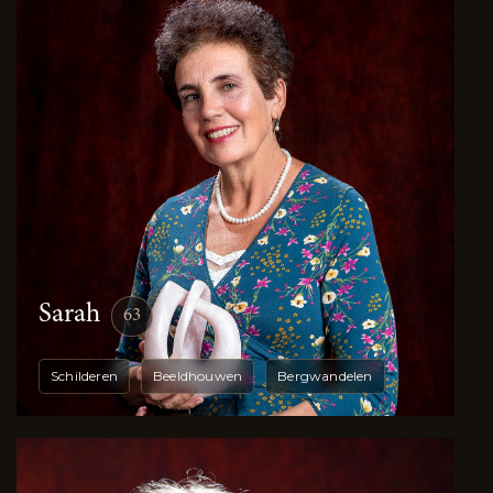
Sarah
63
Schilderen
Beeldhouwen
Bergwandelen