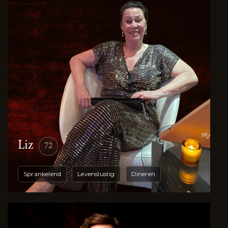
Liz
72
Sprankelend
Levenslustig
Dineren