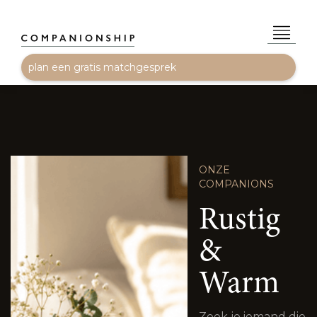
plan een gratis matchgesprek
ONZE
COMPANIONS
Rustig
&
Warm
Zoek je iemand die