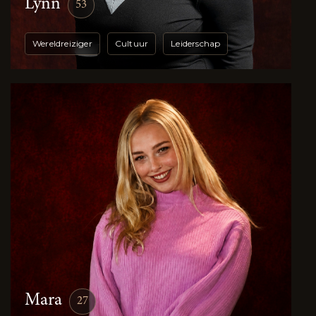
Lynn
53
Wereldreiziger
Cultuur
Leiderschap
Mara
27