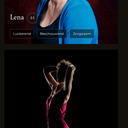
Lena
44
Luisterend
Beschouwend
Zorgzaam