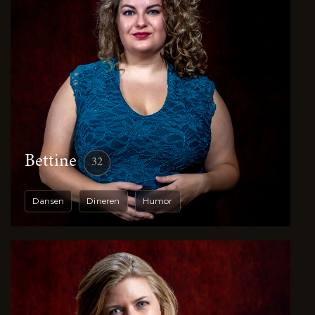
Bettine
32
Dansen
Dineren
Humor