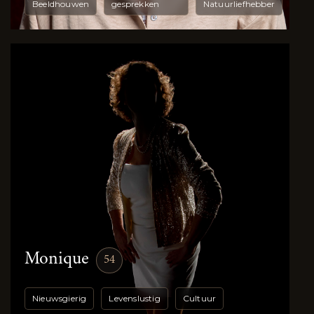
Beeldhouwen
gesprekken
Natuurliefhebber
Monique
54
Nieuwsgierig
Levenslustig
Cultuur