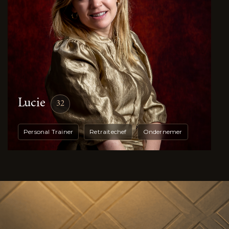
Lucie
32
Personal Trainer
Retraitechef
Ondernemer