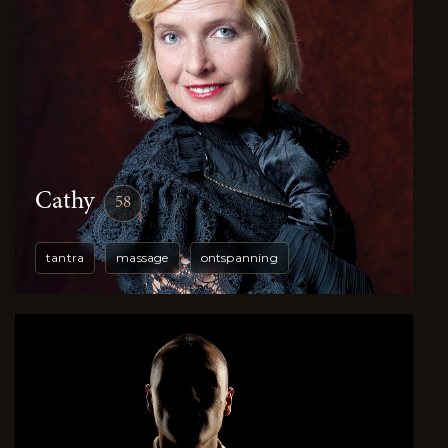
Cathy
58
tantra
massage
ontspanning