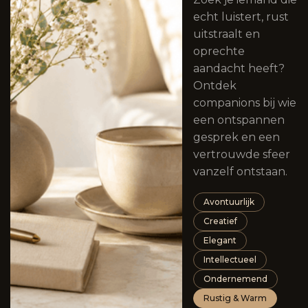
echt luistert, rust
uitstraalt en
oprechte
aandacht heeft?
Ontdek
companions bij wie
een ontspannen
gesprek en een
vertrouwde sfeer
vanzelf ontstaan.
Avontuurlijk
Creatief
Elegant
Intellectueel
Ondernemend
Rustig & Warm