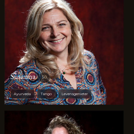
Susanna
50
Ayurveda
Tango
Levensgenieter