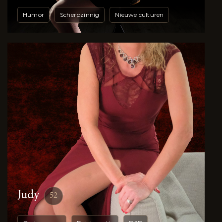
Humor
Scherpzinnig
Nieuwe culturen
Judy
52