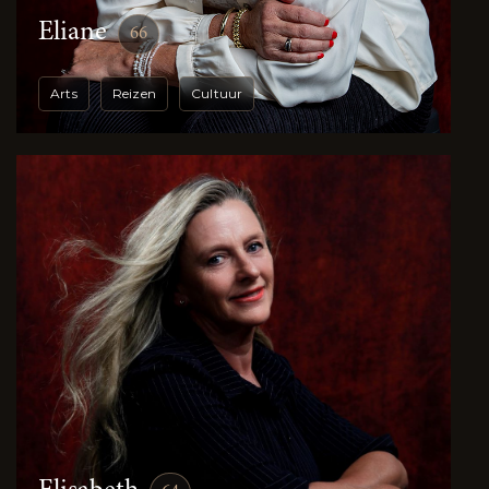
Eliane
66
Arts
Reizen
Cultuur