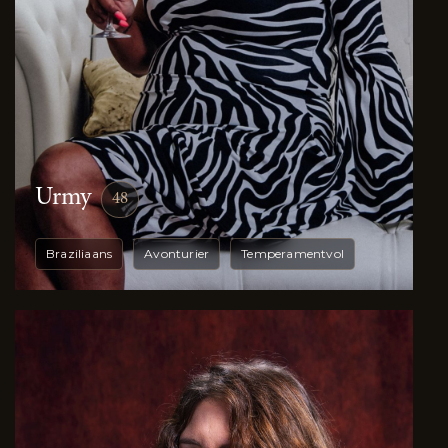
Urmy
48
Braziliaans
Avonturier
Temperamentvol