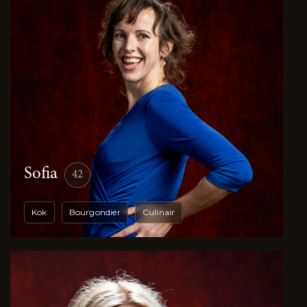
Sofia
42
Kok
Bourgondiër
Culinair