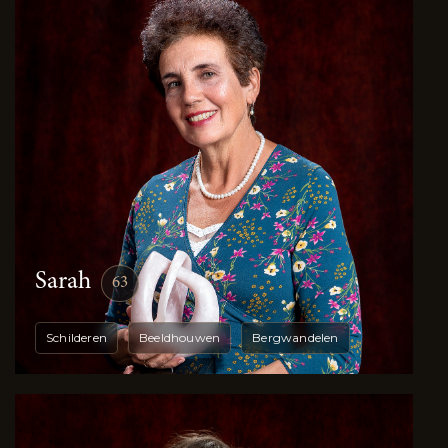
Sarah
63
Schilderen
Beeldhouwen
Bergwandelen