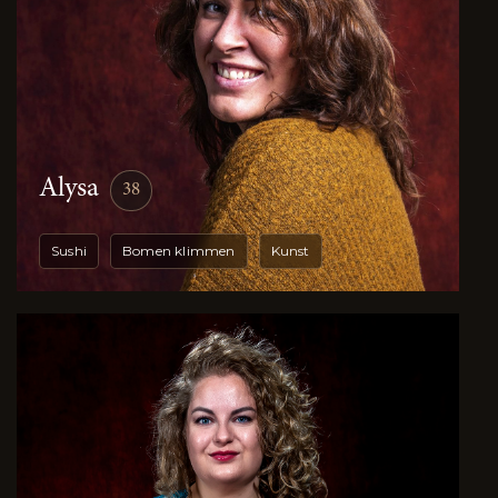
Alysa
38
Sushi
Bomen klimmen
Kunst