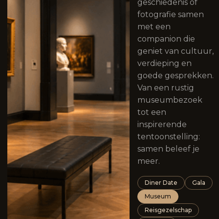
geschiedenis of
fotografie samen
met een
companion die
geniet van cultuur,
verdieping en
goede gesprekken.
Van een rustig
museumbezoek
tot een
inspirerende
tentoonstelling:
samen beleef je
meer.
Diner Date
Gala
Museum
Reisgezelschap