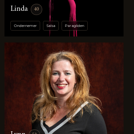
Linda
40
Ondernemer
Salsa
Paragliden