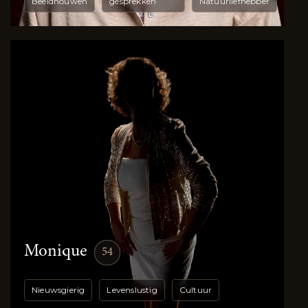
Beeldhouwen
gesprekken
Natuurliefhebber
Monique
54
Nieuwsgierig
Levenslustig
Cultuur