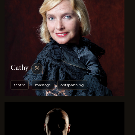
Cathy
58
tantra
massage
ontspanning