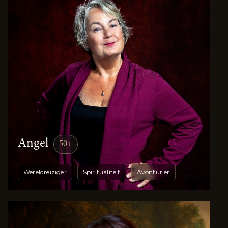
Angel
50+
Wereldreiziger
Spiritualiteit
Avonturier