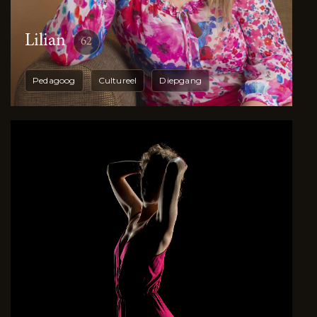
Lilian
62
Pedagoog
Cultureel
Diepgang