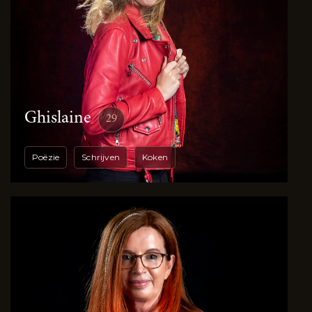
Ghislaine
29
Poëzie
Schrijven
Koken