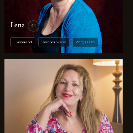
Lena
44
Luisterend
Beschouwend
Zorgzaam