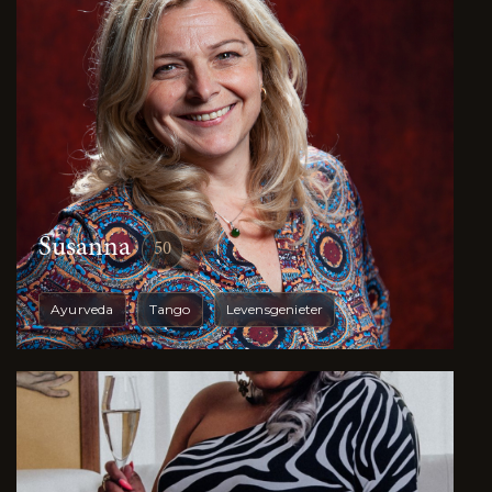
Susanna
50
Ayurveda
Tango
Levensgenieter