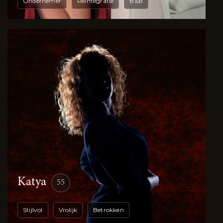
Ondernemer
Reintegratie
B&B
Katya
55
Stijlvol
Vrolijk
Betrokken