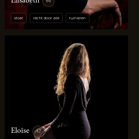
Elisabeth
64
stoer
recht door zee
tuinieren
Eloïse
42