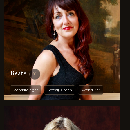
Beate
61
Wereldreiziger
Leefstijl Coach
Avonturier