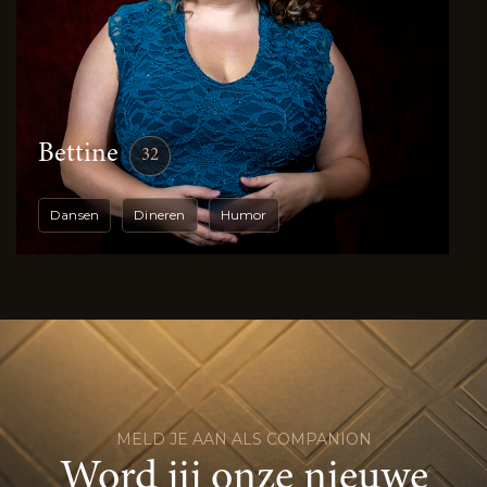
Bettine
32
Dansen
Dineren
Humor
MELD JE AAN ALS COMPANION
Word jij onze nieuwe