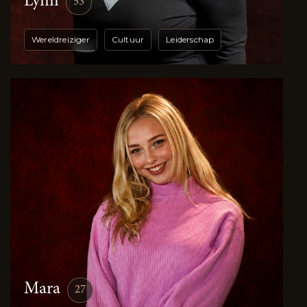
Lynn
53
Wereldreiziger
Cultuur
Leiderschap
Mara
27