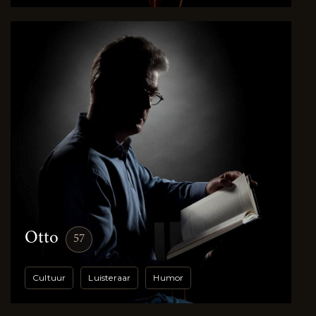
Otto
57
Cultuur
Luisteraar
Humor