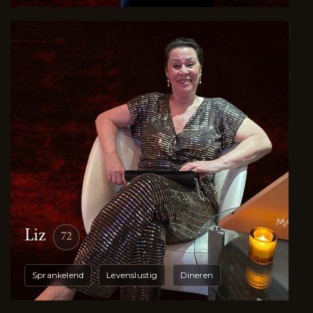
Liz
72
Sprankelend
Levenslustig
Dineren