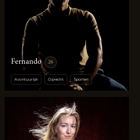
Fernando
26
Avontuurlijk
Oprecht
Sporten