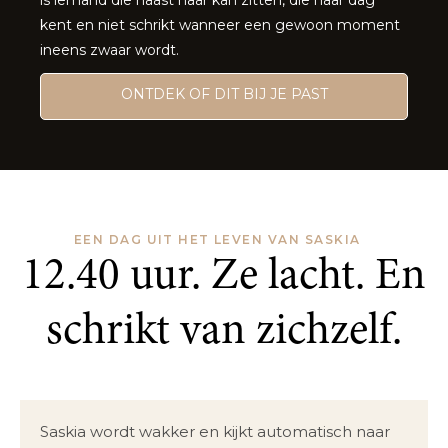
is iemand die naast haar kan zitten, die haar dag
kent en niet schrikt wanneer een gewoon moment
ineens zwaar wordt.
ONTDEK OF DIT BIJ JE PAST
EEN DAG UIT HET LEVEN VAN
SASKIA
12.40 uur. Ze lacht. En
schrikt van zichzelf.
Saskia wordt wakker en kijkt automatisch naar