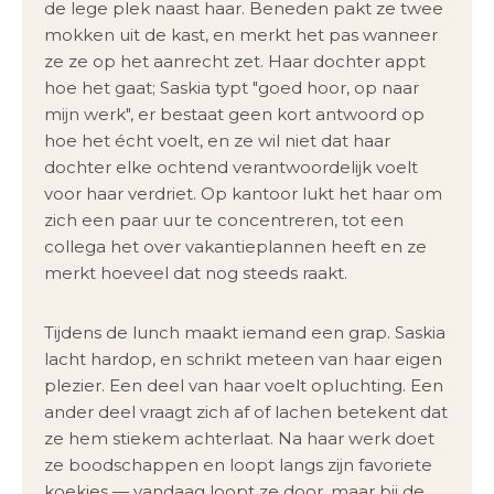
de lege plek naast haar. Beneden pakt ze twee
mokken uit de kast, en merkt het pas wanneer
ze ze op het aanrecht zet. Haar dochter appt
hoe het gaat; Saskia typt "goed hoor, op naar
mijn werk", er bestaat geen kort antwoord op
hoe het écht voelt, en ze wil niet dat haar
dochter elke ochtend verantwoordelijk voelt
voor haar verdriet. Op kantoor lukt het haar om
zich een paar uur te concentreren, tot een
collega het over vakantieplannen heeft en ze
merkt hoeveel dat nog steeds raakt.
Tijdens de lunch maakt iemand een grap. Saskia
lacht hardop, en schrikt meteen van haar eigen
plezier. Een deel van haar voelt opluchting. Een
ander deel vraagt zich af of lachen betekent dat
ze hem stiekem achterlaat. Na haar werk doet
ze boodschappen en loopt langs zijn favoriete
koekjes — vandaag loopt ze door, maar bij de