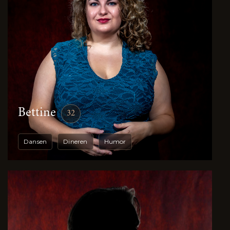
Bettine
32
Dansen
Dineren
Humor