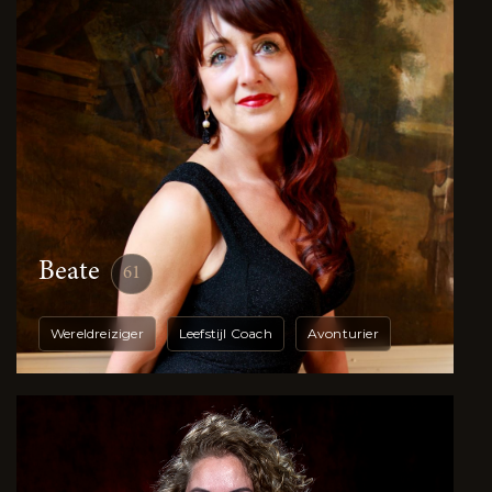
Beate
61
Wereldreiziger
Leefstijl Coach
Avonturier