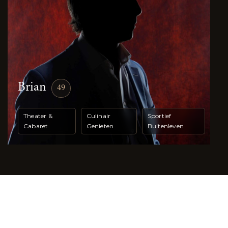
Brian
49
Theater &
Culinair
Sportief
Cabaret
Genieten
Buitenleven