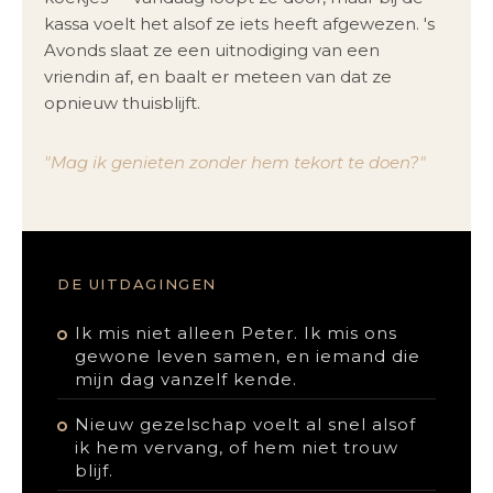
kassa voelt het alsof ze iets heeft afgewezen. 's
Avonds slaat ze een uitnodiging van een
vriendin af, en baalt er meteen van dat ze
opnieuw thuisblijft.
"Mag ik genieten zonder hem tekort te doen?"
DE UITDAGINGEN
Ik mis niet alleen Peter. Ik mis ons
gewone leven samen, en iemand die
mijn dag vanzelf kende.
Nieuw gezelschap voelt al snel alsof
ik hem vervang, of hem niet trouw
blijf.