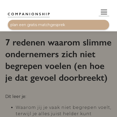
plan een gratis matchgesprek
7 redenen waarom slimme
ondernemers zich niet
begrepen voelen (en hoe
je dat gevoel doorbreekt)
Dit leer je:
Waarom jij je vaak niet begrepen voelt,
terwijl je alles juist helder kunt