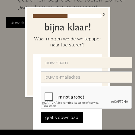
jezelf te moeten aanpassen)
x
download nu
bijna klaar!
Waar mogen we de whitepaper
naar toe sturen?