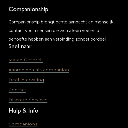
je gegevens zijn veilig en je kunt je op
Companionship
elk moment afmelden
Companionship brengt echte aandacht en menselijk
contact voor mensen die zich alleen voelen of
behoefte hebben aan verbinding zonder oordeel.
Snel naar
Match Gesprek
Aanmelden als companion
Deel je ervaring
Contact
Discrete Services
Hulp & Info
Companions